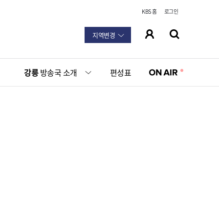
KBS 홈
로그인
지역변경
강릉
방송국 소개
편성표
Family Site